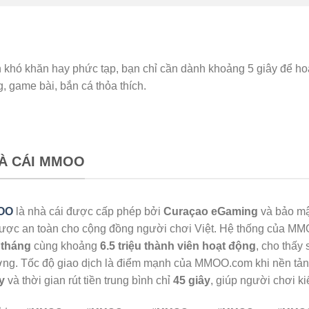
h khó khăn hay phức tạp, bạn chỉ cần dành khoảng 5 giây để ho
, game bài, bắn cá thỏa thích.
À CÁI MMOO
OO
là nhà cái được cấp phép bởi
Curaçao eGaming
và bảo m
cược an toàn cho cộng đồng người chơi Việt. Hệ thống của M
 tháng
cùng khoảng
6.5 triệu thành viên hoạt động
, cho thấy
ng. Tốc độ giao dịch là điểm mạnh của MMOO.com khi nền tả
y
và thời gian rút tiền trung bình chỉ
45 giây
, giúp người chơi k