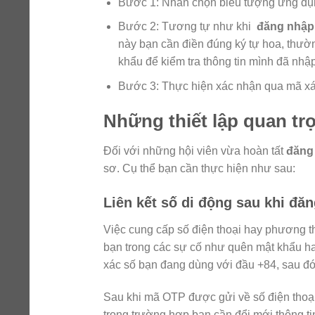
Bước 1: Nhấn chọn biểu tượng ứng dụng
Bước 2: Tương tự như khi
đăng nhậ
này bạn cần điền đúng ký tự hoa, thườn
khẩu để kiểm tra thông tin mình đã nhập
Bước 3: Thực hiện xác nhận qua mã xá
Những thiết lập quan trọ
Đối với những hội viên vừa hoàn tất
đăng
sơ. Cụ thể bạn cần thực hiện như sau:
Liên kết số di động sau khi 
Việc cung cấp số điện thoại hay phương th
bạn trong các sự cố như quên mật khẩu hay
xác số bạn đang dùng với đầu +84, sau đó
Sau khi mã OTP được gửi về số điện thoại, 
trong trường hợp bạn cần đổi mới thông ti