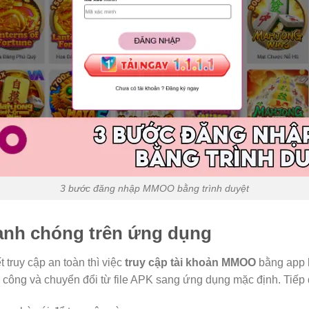
3 bước đăng nhập MMOO bằng trình duyệt
anh chóng trên ứng dụng
t truy cập an toàn thì việc
truy cập tài khoản MMOO
bằng app l
 công và chuyển đổi từ file APK sang ứng dụng mặc định. Tiếp đ