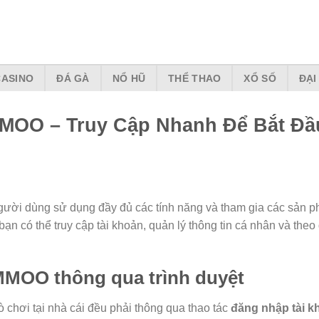
CASINO
ĐÁ GÀ
NỔ HŨ
THỂ THAO
XỔ SỐ
ĐẠI
MOO – Truy Cập Nhanh Để Bắt Đầu
gười dùng sử dụng đầy đủ các tính năng và tham gia các sản phẩm
bạn có thể truy cập tài khoản, quản lý thông tin cá nhân và the
MOO thông qua trình duyệt
ò chơi tại nhà cái đều phải thông qua thao tác
đăng nhập tài k