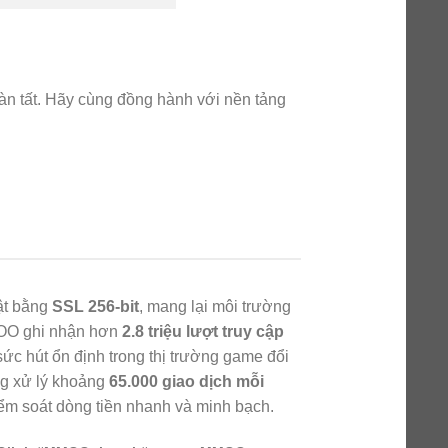
àn tất. Hãy cùng đồng hành với nền tảng
ật bằng
SSL 256-bit
, mang lại môi trường
MOO ghi nhận hơn
2.8 triệu lượt truy cập
 sức hút ổn định trong thị trường game đổi
ng xử lý khoảng
65.000 giao dịch mỗi
iểm soát dòng tiền nhanh và minh bạch.