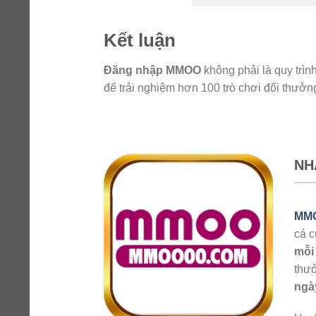
Kết luận
Đăng nhập MMOO
không phải là quy trìn
để trải nghiệm hơn 100 trò chơi đổi thưởng
NH
MM
cá 
mỗi
thưở
ngà