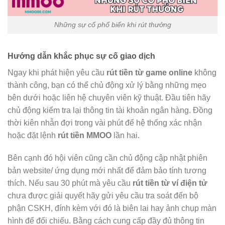
Những sự cố phổ biến khi rút thưởng
Hướng dẫn khắc phục sự cố giao dịch
Ngay khi phát hiện yêu cầu
rút tiền từ game online
không
thành công, bạn có thể chủ động xử lý bằng những mẹo
bên dưới hoặc liên hệ chuyên viên kỹ thuật. Đầu tiên hãy
chủ động kiểm tra lại thông tin tài khoản ngân hàng. Đồng
thời kiên nhẫn đợi trong vài phút để hệ thống xác nhận
hoặc đặt lệnh
rút tiền MMOO
lần hai.
Bên cạnh đó hội viên cũng cần chủ động cập nhật phiên
bản website/ ứng dụng mới nhất để đảm bảo tính tương
thích. Nếu sau 30 phút mà yêu cầu
rút tiền từ ví điện tử
chưa được giải quyết hãy gửi yêu cầu tra soát đến bộ
phận CSKH, đính kèm với đó là biên lai hay ảnh chụp màn
hình để đối chiếu. Bằng cách cung cấp đầy đủ thông tin