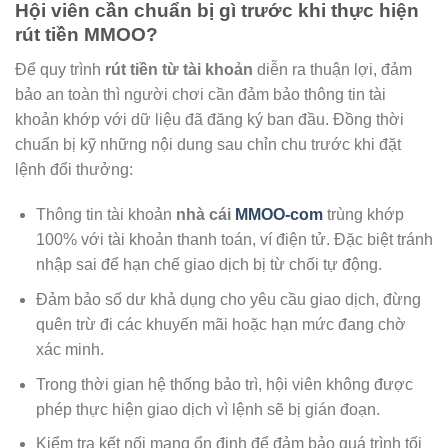
Hội viên cần chuẩn bị gì trước khi thực hiện
rút tiền MMOO?
Để quy trình
rút tiền từ tài khoản
diễn ra thuận lợi, đảm
bảo an toàn thì người chơi cần đảm bảo thông tin tài
khoản khớp với dữ liệu đã đăng ký ban đầu. Đồng thời
chuẩn bị kỹ những nội dung sau chỉn chu trước khi đặt
lệnh đổi thưởng:
Thông tin tài khoản
nhà cái
MMOO-com
trùng khớp
100% với tài khoản thanh toán, ví điện tử. Đặc biệt tránh
nhập sai để hạn chế giao dịch bị từ chối tự động.
Đảm bảo số dư khả dụng cho yêu cầu giao dịch, đừng
quên trừ đi các khuyến mãi hoặc hạn mức đang chờ
xác minh.
Trong thời gian hệ thống bảo trì, hội viên không được
phép thực hiện giao dịch vì lệnh sẽ bị gián đoạn.
Kiểm tra kết nối mạng ổn định để đảm bảo quá trình tối