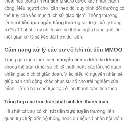
thoại nếu thông tin
rút tiền MMOO
được xác nhận thành
công. Nếu người chơi cần theo dõi quy trình đổi thưởng có
thể truy cập vào mục “Lịch sử giao dịch”. Thông thường
lệnh
rút tiền qua ngân hàng
thường sẽ được xử lý trong
5 đến 10 phút. Tuy nhiên với hệ thống ngân hàng quốc tế
thời gian xử lý sẽ kéo dài hơn dự kiến.
Cẩm nang xử lý các sự cố khi rút tiền MMOO
Trong quá trình thực hiện
chuyển tiền ra khỏi tài khoản
không thể tránh khỏi sự cố kỹ thuật hoặc các lỗi chủ quan
khiến giao dịch bị gián đoạn. Việc hiểu rõ nguyên nhân sẽ
giúp bạn chủ động khắc phục sự cố cho trải nghiệm của
mình. Từ đó hạn chế trục trặc ở lần thanh toán tiếp theo.
Tổng hợp các trục trặc phát sinh khi thanh toán
Hầu hết các sự cố khi
rút tiền trực tuyến
thường liên
quan trực tiếp đến hệ thống hoặc dữ liệu cá nhân hội viên: