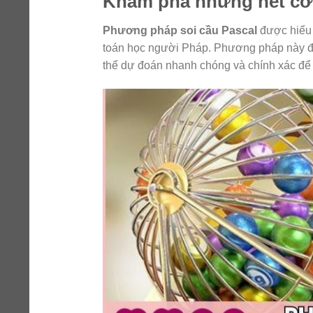
Khám phá những nét cơ 
Phương pháp soi cầu Pascal
được hiểu l
toán học người Pháp. Phương pháp này đư
thể dự đoán nhanh chóng và chính xác để 