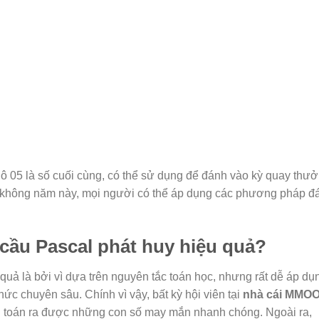
lô 05 là số cuối cùng, có thể sử dụng để đánh vào kỳ quay thư
số không năm này, mọi người có thể áp dụng các phương pháp đ
 cầu Pascal phát huy hiệu quả?
quả là bởi vì dựa trên nguyên tắc toán học, nhưng rất dễ áp dụ
ức chuyên sâu. Chính vì vậy, bất kỳ hội viên tại
nhà cái MMO
nh toán ra được những con số may mắn nhanh chóng. Ngoài ra,