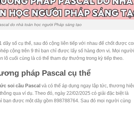
scal do nhà toán học người Pháp sáng tạo
1 dãy số cụ thể, sau đó cộng liên tiếp với nhau để chốt được co
hép cộng trên 9 thì bạn chỉ được lấy số hàng đơn vị. Mọi ngườ
 lô cuối cùng là có thể tham dự thưởng trong kỳ tiếp theo.
ương pháp Pascal cụ thể
ức soi cầu Pascal
và có thể áp dụng ngay lập tức, thương hiệ
thông qua ví dụ. Theo đó, ngày 22/02/2025 có giải đặc biệt là
i thì bạn được một dãy gồm 898788764. Sau đó mọi người cùng