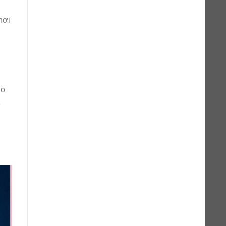
hơi
ho